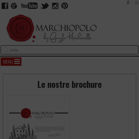
IT
EN
facebook
google+
youtube
twitter
instagram
pinterest
FAMIGLIA M
MENU
Le nostre brochure