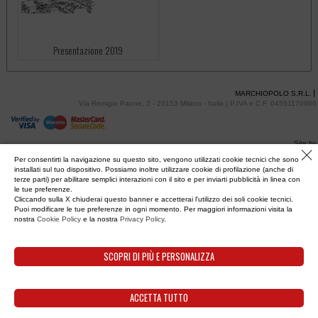
Presentazione 2019
MARCHIOPOLO S.R.L.
Via Remigio Paone, 2 - 20153 Milano - Italia | P.IVA e C.F. 04591170966
Site by
The Branding Crew
RIFIU
Per consentirti la navigazione su questo sito, vengono utilizzati cookie tecnici che sono
TUTTO
installati sul tuo dispositivo. Possiamo inoltre utilizzare cookie di profilazione (anche di
terze parti) per abilitare semplici interazioni con il sito e per inviarti pubblicità in linea con
le tue preferenze.
Cliccando sulla X chiuderai questo banner e accetterai l'utilizzo dei soli cookie tecnici.
Puoi modificare le tue preferenze in ogni momento. Per maggiori informazioni visita la
nostra
Cookie Policy
e la nostra
Privacy Policy
.
SCOPRI DI PIÙ E PERSONALIZZA
ACCETTA TUTTO